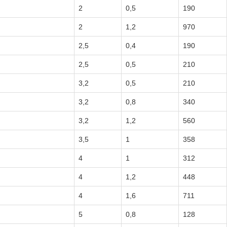
2
0,5
190
2
1,2
970
2,5
0,4
190
2,5
0,5
210
3,2
0,5
210
3,2
0,8
340
3,2
1,2
560
3,5
1
358
4
1
312
4
1,2
448
4
1,6
711
5
0,8
128